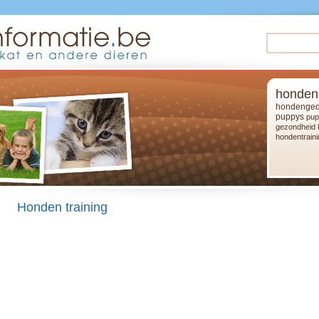
honden
hondenged
puppys
pup
gezondheid
hondentraini
Honden training