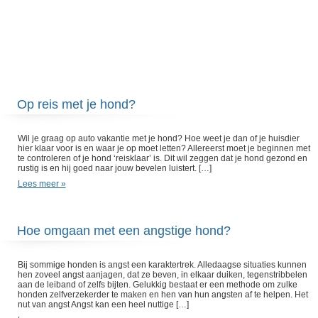
Op reis met je hond?
Wil je graag op auto vakantie met je hond? Hoe weet je dan of je huisdier
hier klaar voor is en waar je op moet letten? Allereerst moet je beginnen met
te controleren of je hond ‘reisklaar’ is. Dit wil zeggen dat je hond gezond en
rustig is en hij goed naar jouw bevelen luistert. […]
Lees meer »
Hoe omgaan met een angstige hond?
Bij sommige honden is angst een karaktertrek. Alledaagse situaties kunnen
hen zoveel angst aanjagen, dat ze beven, in elkaar duiken, tegenstribbelen
aan de leiband of zelfs bijten. Gelukkig bestaat er een methode om zulke
honden zelfverzekerder te maken en hen van hun angsten af te helpen. Het
nut van angst Angst kan een heel nuttige […]