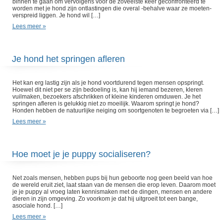
binnen te gaan om vervolgens voor de zoveelste keer geconfronteerd te
worden met je hond zijn ontlastingen die overal -behalve waar ze moeten-
verspreid liggen. Je hond wil […]
Lees meer »
Je hond het springen afleren
Het kan erg lastig zijn als je hond voortdurend tegen mensen opspringt.
Hoewel dit niet per se zijn bedoeling is, kan hij iemand bezeren, kleren
vuilmaken, bezoekers afschrikken of kleine kinderen omduwen. Je het
springen afleren is gelukkig niet zo moeilijk. Waarom springt je hond?
Honden hebben de natuurlijke neiging om soortgenoten te begroeten via […]
Lees meer »
Hoe moet je je puppy socialiseren?
Net zoals mensen, hebben pups bij hun geboorte nog geen beeld van hoe
de wereld eruit ziet, laat staan van de mensen die erop leven. Daarom moet
je je puppy al vroeg laten kennismaken met de dingen, mensen en andere
dieren in zijn omgeving. Zo voorkom je dat hij uitgroeit tot een bange,
asociale hond. […]
Lees meer »