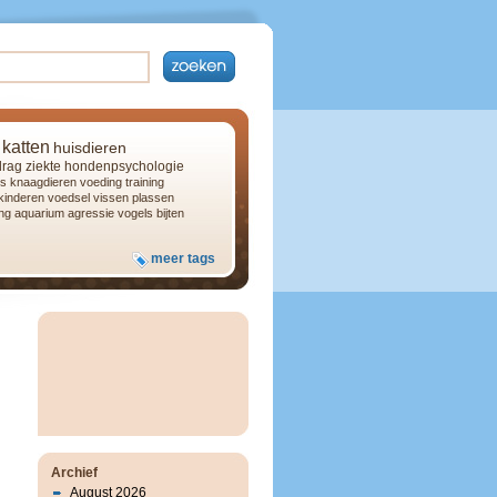
katten
huisdieren
rag
ziekte
hondenpsychologie
s
knaagdieren
voeding
training
kinderen
voedsel
vissen
plassen
ng
aquarium
agressie
vogels
bijten
meer tags
Archief
August 2026