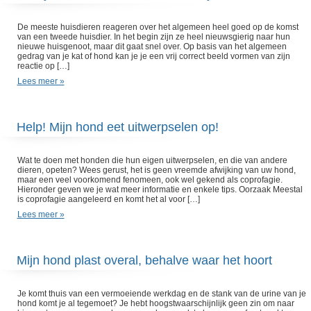
De meeste huisdieren reageren over het algemeen heel goed op de komst
van een tweede huisdier. In het begin zijn ze heel nieuwsgierig naar hun
nieuwe huisgenoot, maar dit gaat snel over. Op basis van het algemeen
gedrag van je kat of hond kan je je een vrij correct beeld vormen van zijn
reactie op […]
Lees meer »
Help! Mijn hond eet uitwerpselen op!
Wat te doen met honden die hun eigen uitwerpselen, en die van andere
dieren, opeten? Wees gerust, het is geen vreemde afwijking van uw hond,
maar een veel voorkomend fenomeen, ook wel gekend als coprofagie.
Hieronder geven we je wat meer informatie en enkele tips. Oorzaak Meestal
is coprofagie aangeleerd en komt het al voor […]
Lees meer »
Mijn hond plast overal, behalve waar het hoort
Je komt thuis van een vermoeiende werkdag en de stank van de urine van je
hond komt je al tegemoet? Je hebt hoogstwaarschijnlijk geen zin om naar