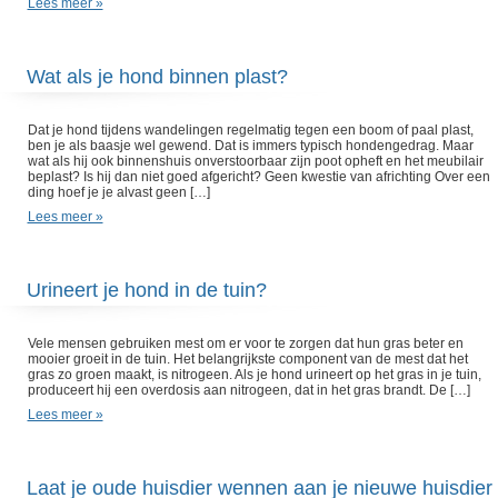
Lees meer »
Wat als je hond binnen plast?
Dat je hond tijdens wandelingen regelmatig tegen een boom of paal plast,
ben je als baasje wel gewend. Dat is immers typisch hondengedrag. Maar
wat als hij ook binnenshuis onverstoorbaar zijn poot opheft en het meubilair
beplast? Is hij dan niet goed afgericht? Geen kwestie van africhting Over een
ding hoef je je alvast geen […]
Lees meer »
Urineert je hond in de tuin?
Vele mensen gebruiken mest om er voor te zorgen dat hun gras beter en
mooier groeit in de tuin. Het belangrijkste component van de mest dat het
gras zo groen maakt, is nitrogeen. Als je hond urineert op het gras in je tuin,
produceert hij een overdosis aan nitrogeen, dat in het gras brandt. De […]
Lees meer »
Laat je oude huisdier wennen aan je nieuwe huisdier