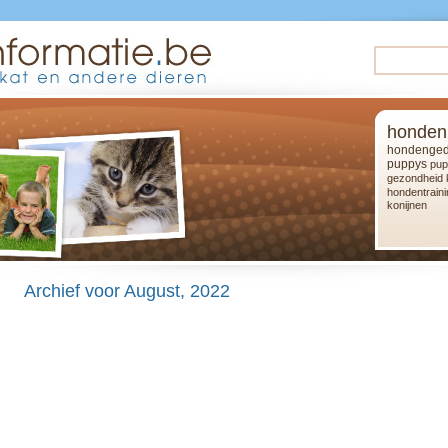
honden
hondenged
puppys
pup
gezondheid
hondentraini
konijnen
Archief voor August, 2022