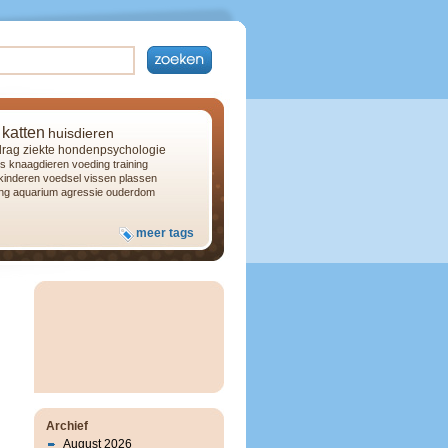
katten
huisdieren
rag
ziekte
hondenpsychologie
s
knaagdieren
voeding
training
kinderen
voedsel
vissen
plassen
ng
aquarium
agressie
ouderdom
meer tags
Archief
August 2026