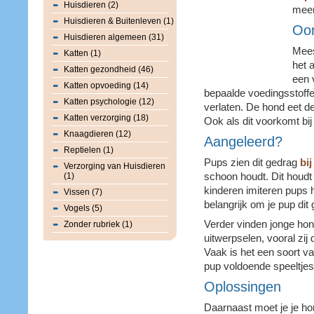
Huisdieren (2)
meer
Huisdieren & Buitenleven (1)
Oo
Huisdieren algemeen (31)
Mees
Katten (1)
het 
Katten gezondheid (46)
een 
Katten opvoeding (14)
bepaalde voedingsstoffen
Katten psychologie (12)
verlaten. De hond eet d
Katten verzorging (18)
Ook als dit voorkomt bi
Knaagdieren (12)
Aangeleerd?
Reptielen (1)
Pups zien dit gedrag
bi
Verzorging van Huisdieren
(1)
schoon houdt. Dit houdt
kinderen imiteren pups 
Vissen (7)
belangrijk om je pup dit g
Vogels (5)
Verder vinden jonge hon
Zonder rubriek (1)
uitwerpselen, vooral zij
Vaak is het een soort v
pup voldoende speeltjes o
Oplossingen
Daarnaast moet je je hon