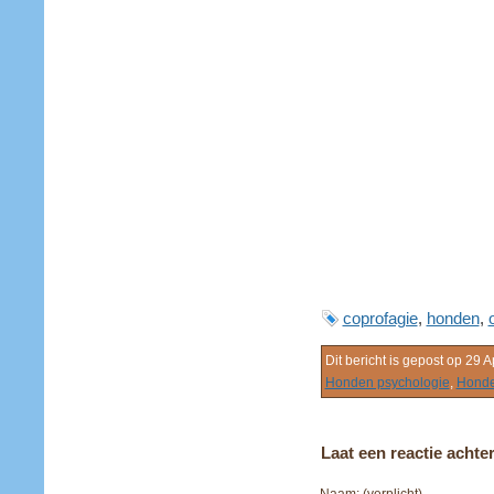
coprofagie
,
honden
,
Dit bericht is gepost op 29 A
Honden psychologie
,
Honde
Laat een reactie achte