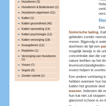
Huisdieren (3)
Hela
Huisdieren & Buitenleven (1)
verk
Huisdieren algemeen (31)
oorz
Katten (1)
Re
Katten gezondheid (46)
Een 
Katten opvoeding (14)
historische lading
. Kat
Katten psychologie (12)
gebieden zonder neersla
Katten verzorging (18)
meren. Bijgevolg is wat
Knaagdieren (12)
doorheen de tijd een
pa
Reptielen (1)
mogelijk bewijs is de ur
concentratie dan die v
Verzorging van Huisdieren
(1)
nature leefden op het d
Vissen (7)
levensomstandigheden g
moest helpen te overlev
Vogels (5)
Zonder rubriek (1)
Een andere verklaring ka
hebben wanneer hun haar
katten het grootste deel
wassen
. Iedereen die e
hun kat niet zal stoppen
glanzend schoon is en teru