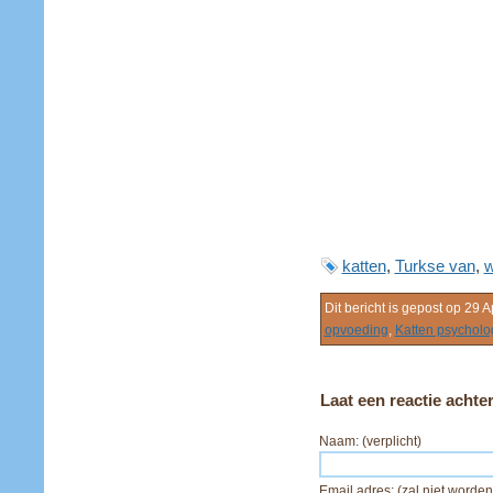
katten
,
Turkse van
,
w
Dit bericht is gepost op 29 
opvoeding
,
Katten psycholo
Laat een reactie achte
Naam: (verplicht)
Email adres: (zal niet worden