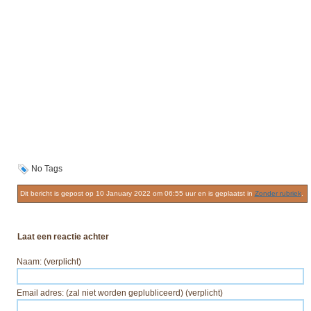
No Tags
Dit bericht is gepost op 10 January 2022 om 06:55 uur en is geplaatst in
Zonder rubriek
.
Laat een reactie achter
Naam: (verplicht)
Email adres: (zal niet worden geplubliceerd) (verplicht)