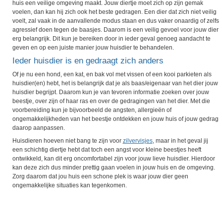
huis een veilige omgeving maakt. Jouw diertje moet zich op zijn gemak
voelen, dan kan hij zich ook het beste gedragen. Een dier dat zich niet veilig
voelt, zal vaak in de aanvallende modus staan en dus vaker onaardig of zelfs
agressief doen tegen de baasjes. Daarom is een veilig gevoel voor jouw dier
erg belangrijk. Dit kun je bereiken door in ieder geval genoeg aandacht te
geven en op een juiste manier jouw huisdier te behandelen.
Ieder huisdier is en gedraagt zich anders
Of je nu een hond, een kat, en bak vol met vissen of een kooi parkieten als
huisdier(en) hebt, het is belangrijk dat je als baas/eigenaar van het dier jouw
huisdier begrijpt. Daarom kun je van tevoren informatie zoeken over jouw
beestje, over zijn of haar ras en over de gedragingen van het dier. Met die
voorbereiding kun je bijvoorbeeld de angsten, allergieën of
ongemakkelijkheden van het beestje ontdekken en jouw huis of jouw gedrag
daarop aanpassen.
Huisdieren hoeven niet bang te zijn voor
zilvervisjes
, maar in het geval jij
een schichtig diertje hebt dat toch een angst voor kleine beestjes heeft
ontwikkeld, kan dit erg oncomfortabel zijn voor jouw lieve huisdier. Hierdoor
kan deze zich dus minder prettig gaan voelen in jouw huis en de omgeving.
Zorg daarom dat jou huis een schone plek is waar jouw dier geen
ongemakkelijke situaties kan tegenkomen.