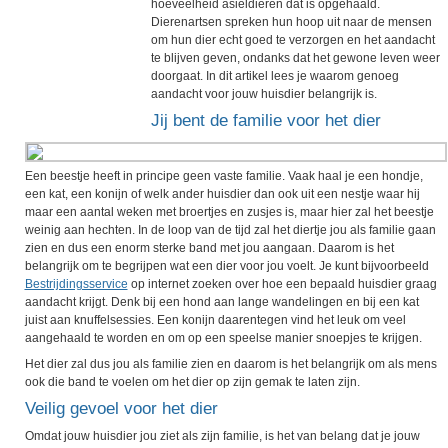
hoeveelheid asieldieren dat is opgehaald.
Dierenartsen spreken hun hoop uit naar de mensen
om hun dier echt goed te verzorgen en het aandacht
te blijven geven, ondanks dat het gewone leven weer
doorgaat. In dit artikel lees je waarom genoeg
aandacht voor jouw huisdier belangrijk is.
Jij bent de familie voor het dier
Een beestje heeft in principe geen vaste familie. Vaak haal je een hondje,
een kat, een konijn of welk ander huisdier dan ook uit een nestje waar hij
maar een aantal weken met broertjes en zusjes is, maar hier zal het beestje
weinig aan hechten. In de loop van de tijd zal het diertje jou als familie gaan
zien en dus een enorm sterke band met jou aangaan. Daarom is het
belangrijk om te begrijpen wat een dier voor jou voelt. Je kunt bijvoorbeeld
Bestrijdingsservice
op internet zoeken over hoe een bepaald huisdier graag
aandacht krijgt. Denk bij een hond aan lange wandelingen en bij een kat
juist aan knuffelsessies. Een konijn daarentegen vind het leuk om veel
aangehaald te worden en om op een speelse manier snoepjes te krijgen.
Het dier zal dus jou als familie zien en daarom is het belangrijk om als mens
ook die band te voelen om het dier op zijn gemak te laten zijn.
Veilig gevoel voor het dier
Omdat jouw huisdier jou ziet als zijn familie, is het van belang dat je jouw