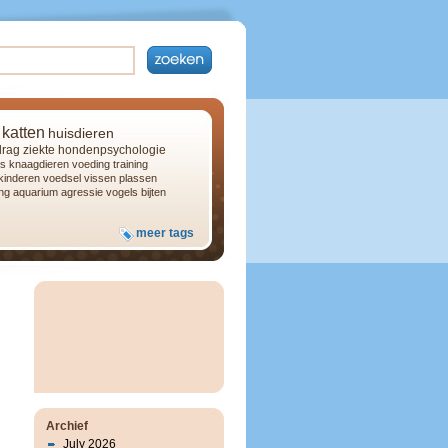
katten
huisdieren
rag
ziekte
hondenpsychologie
s
knaagdieren
voeding
training
kinderen
voedsel
vissen
plassen
ng
aquarium
agressie
vogels
bijten
meer tags
Archief
July 2026