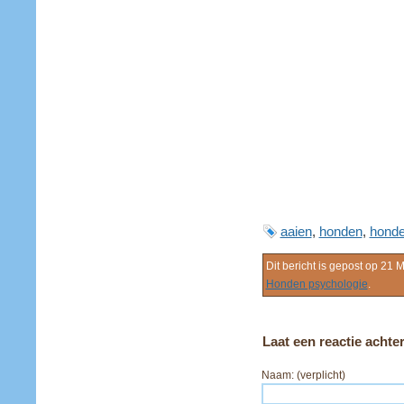
aaien
,
honden
,
hond
Dit bericht is gepost op 21 
Honden psychologie
.
Laat een reactie achte
Naam: (verplicht)