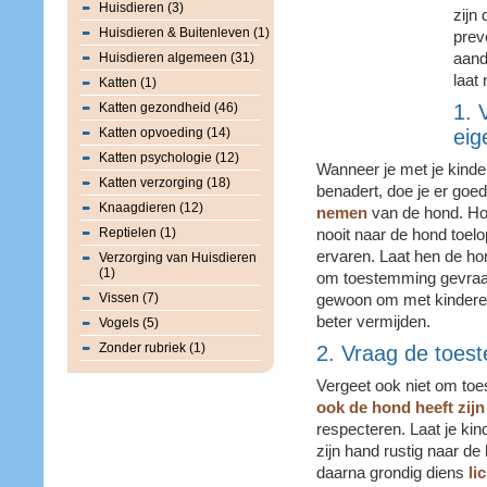
Huisdieren (3)
zijn 
Huisdieren & Buitenleven (1)
prev
Huisdieren algemeen (31)
aand
laat 
Katten (1)
Katten gezondheid (46)
1. 
Katten opvoeding (14)
eig
Katten psychologie (12)
Wanneer je met je kind
Katten verzorging (18)
benadert, doe je er goe
Knaagdieren (12)
nemen
van de hond. Hou
Reptielen (1)
nooit naar de hond toel
ervaren. Laat hen de ho
Verzorging van Huisdieren
(1)
om toestemming gevraag
Vissen (7)
gewoon om met kinderen
beter vermijden.
Vogels (5)
Zonder rubriek (1)
2. Vraag de toes
Vergeet ook niet om to
ook de hond heeft zij
respecteren. Laat je ki
zijn hand rustig naar de
daarna grondig diens
li