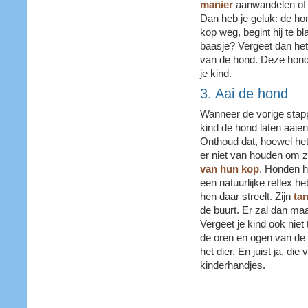
manier
aanwandelen of s
Dan heb je geluk: de hond
kop weg, begint hij te bla
baasje? Vergeet dan het 
van de hond. Deze hond h
je kind.
3. Aai de hond
Wanneer de vorige stapp
kind de hond laten aaien
Onthoud dat, hoewel he
er niet van houden om zi
van hun kop
. Honden h
een natuurlijke reflex 
hen daar streelt. Zijn
ta
de buurt. Er zal dan maa
Vergeet je kind ook niet
de oren en ogen van de h
het dier. En juist ja, di
kinderhandjes.