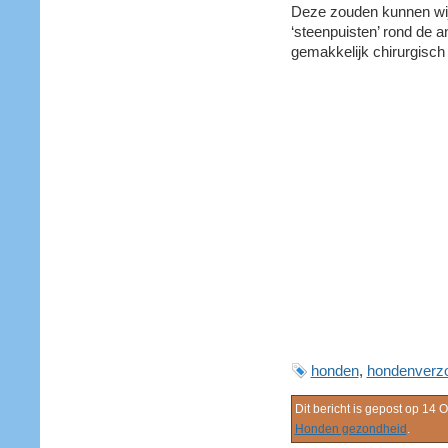
Deze zouden kunnen wij
‘steenpuisten’ rond de an
gemakkelijk chirurgisch
honden
,
hondenverzo
Dit bericht is gepost op 14 
Honden gezondheid
.