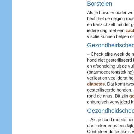
Borstelen
Als je huisdier ouder wor
heeft het de neiging roo
en kanzichzelf minder 
iedere dag met een
zach
visolie kunnen helpen 
Gezondheidscheck
– Check elke week de m
hond niet gesteriliseerd
en afscheiding uit de vu
(baarmoederontsteking).
verliest en veel dorst he
diabetes
. Dat komt twee
gesteriliseerde honden.-
rond de anus. Dit zijn
go
chirurgisch verwijderd 
Gezondheidscheck
– Als je hond moeite heef
dan zeker eens een kij
Controleer de testikels 