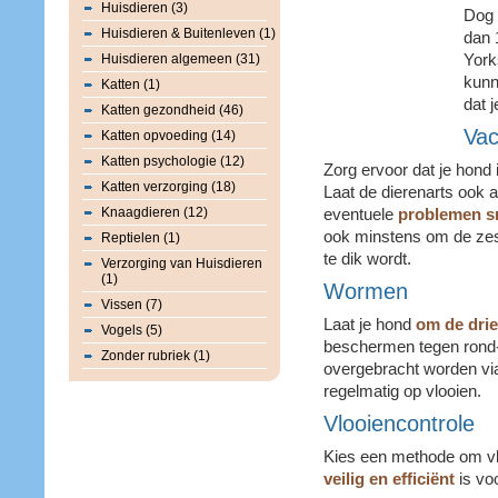
Huisdieren (3)
Dog 
Huisdieren & Buitenleven (1)
dan 1
Huisdieren algemeen (31)
York
kunn
Katten (1)
dat j
Katten gezondheid (46)
Vac
Katten opvoeding (14)
Katten psychologie (12)
Zorg ervoor dat je hond
Katten verzorging (18)
Laat de dierenarts ook a
Knaagdieren (12)
eventuele
problemen s
ook minstens om de zes
Reptielen (1)
te dik wordt.
Verzorging van Huisdieren
(1)
Wormen
Vissen (7)
Laat je hond
om de dri
Vogels (5)
beschermen tegen rond-
Zonder rubriek (1)
overgebracht worden via 
regelmatig op vlooien.
Vlooiencontrole
Kies een methode om vlo
veilig en efficiënt
is voo